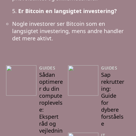
Er Bitcoin en langsigtet investering?
Nogle investorer ser Bitcoin som en
langsigtet investering, mens andre handler
det mere aktivt.
GUIDES
GUIDES
Sådan
Sap
optimere
rekrutter
r du din
ing:
compute
Guide
roplevels
for
e:
dybere
Ekspert
forståels
råd og
e
vejlednin
IT