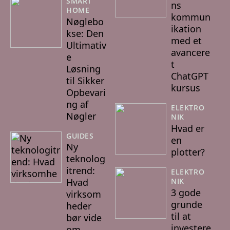
SMART
ns
HOME
kommun
Nøglebo
ikation
kse: Den
med et
Ultimativ
avancere
e
t
Løsning
ChatGPT
til Sikker
kursus
Opbevari
ng af
ELEKTRO
Nøgler
NIK
Hvad er
GUIDES
en
Ny
plotter?
teknolog
itrend:
ELEKTRO
NIK
Hvad
3 gode
virksom
grunde
heder
til at
bør vide
investere
om