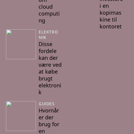
i en
cloud
kopimas
computi
kine til
ng
kontoret
ELEKTRO
NIK
Disse
fordele
kan der
være ved
at købe
brugt
elektroni
k
GUIDES
Hvornår
er der
brug for
en