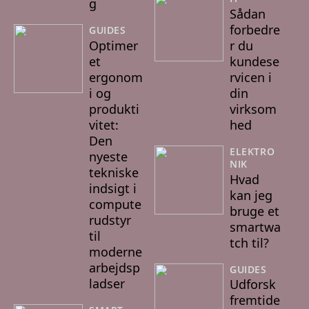
g
Sådan
forbedre
GUIDES
Optimer
r du
et
kundese
ergonom
rvicen i
i og
din
produkti
virksom
vitet:
hed
Den
ELEKTRO
nyeste
NIK
tekniske
Hvad
indsigt i
kan jeg
compute
bruge et
rudstyr
smartwa
til
tch til?
moderne
arbejdsp
GUIDES
ladser
Udforsk
fremtide