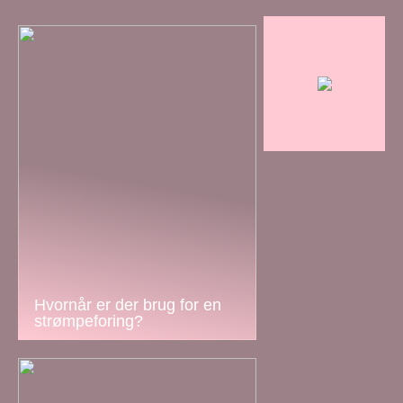
Hvornår er der brug for en
strømpeforing?