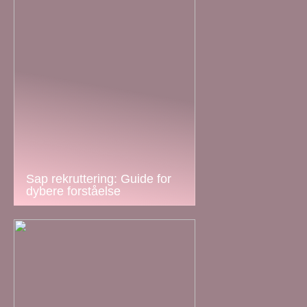
Sap rekruttering: Guide for
dybere forståelse