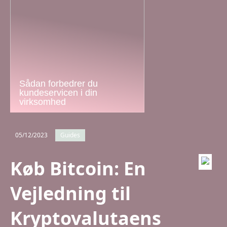
Sådan forbedrer du
kundeservicen i din
virksomhed
05/12/2023
Guides
Køb Bitcoin: En
Vejledning til
Kryptovalutaens