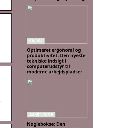
GUIDES
Optimeret ergonomi og
produktivitet: Den nyeste
tekniske indsigt i
computerudstyr til
moderne arbejdspladser
,
SMART HOME
Nøglebokse: Den