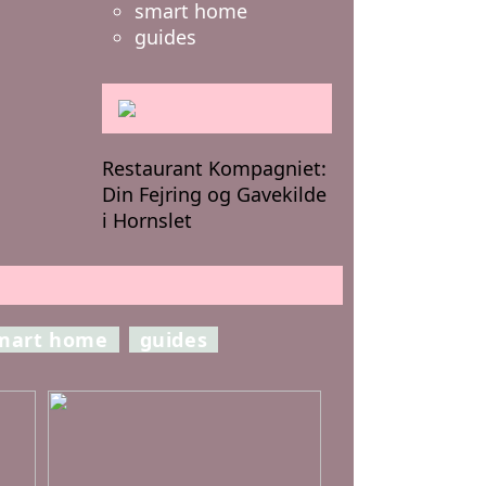
smart home
guides
Restaurant Kompagniet:
Din Fejring og Gavekilde
i Hornslet
mart home
guides