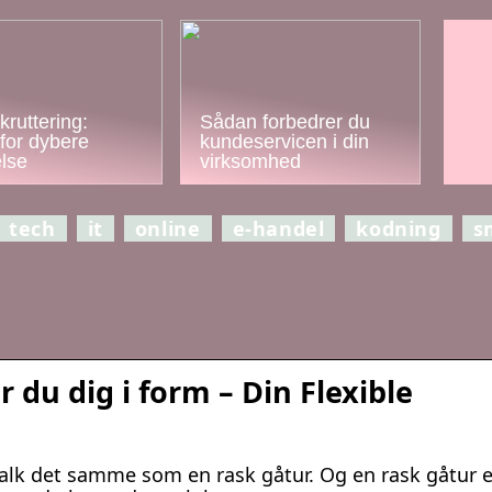
kruttering:
Sådan forbedrer du
for dybere
kundeservicen i din
else
virksomhed
tech
it
online
e-handel
kodning
s
 du dig i form – Din Flexible
alk det samme som en rask gåtur. Og en rask gåtur e