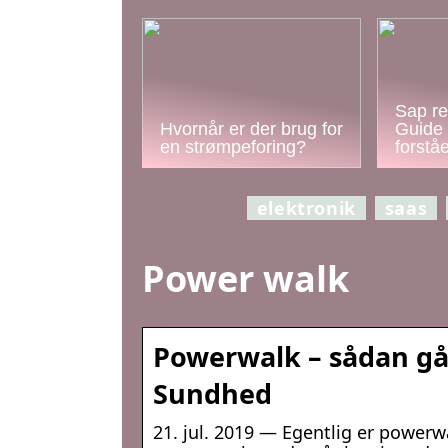
Sap re
Hvornår er der brug for
Guide 
en strømpeforing?
forstå
elektronik
saas
Power walk
Powerwalk – sådan går
Sundhed
21. jul. 2019 — Egentlig er powerw