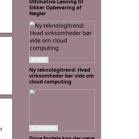
Ultimative Løsning til
Sikker Opbevaring af
Nøgler
GUIDES
Ny teknologitrend: Hvad
virksomheder bør vide om
cloud computing
r
ELEKTRONIK
Disse fordele kan der være