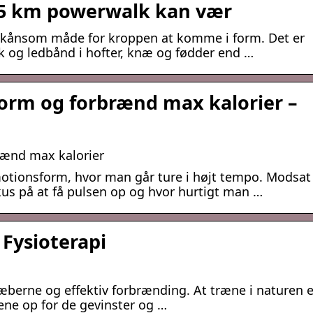
n 5 km powerwalk kan vær
n skånsom måde for kroppen at komme i form. Det er
 og ledbånd i hofter, knæ og fødder end …
form og forbrænd max kalorier –
rænd max kalorier
otionsform, hvor man går ture i højt tempo. Modsat
kus på at få pulsen op og hvor hurtigt man …
Fysioterapi
læberne og effektiv forbrænding. At træne i naturen e
nene op for de gevinster og …