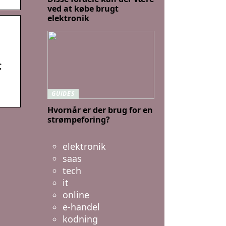
ved at købe brugt
elektronik
;
GUIDES
Hvornår er der brug for en
strømpeforing?
elektronik
saas
tech
it
online
e-handel
kodning