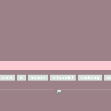
tech
it
online
e-handel
kodning
s