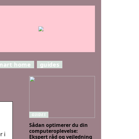
mart home
guides
GUIDES
Sådan optimerer du din
computeroplevelse:
r i
Ekspert råd og vejledning