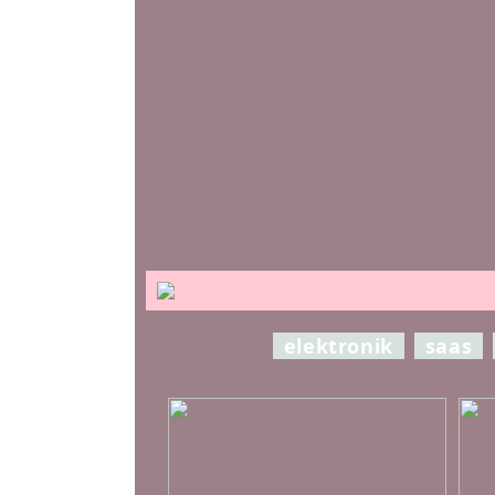
elektronik
saas