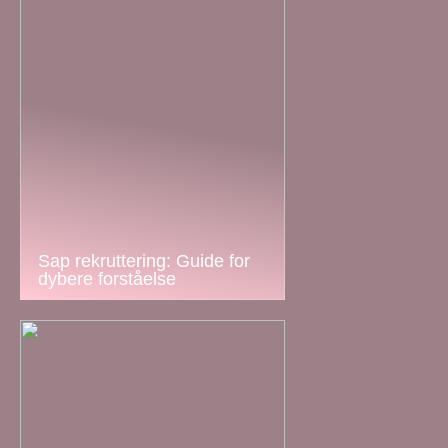
Sap rekruttering: Guide for
dybere forståelse