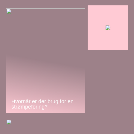
Hvornår er der brug for en
strømpeforing?