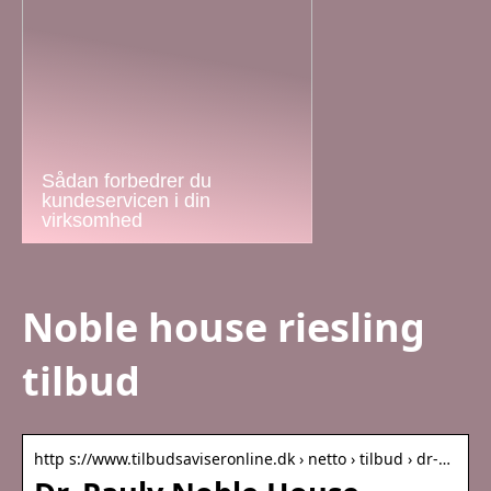
Sådan forbedrer du
kundeservicen i din
virksomhed
Noble house riesling
tilbud
http s://www.tilbudsaviseronline.dk › netto › tilbud › dr-…