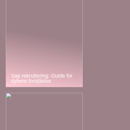
Sap rekruttering: Guide for
dybere forståelse