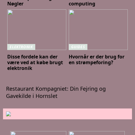
Nøgler
computing
ELEKTRONIK
GUIDES
Disse fordele kan der
Hvornår er der brug for
være ved at købe brugt
en strømpeforing?
elektronik
Restaurant Kompagniet: Din Fejring og
Gavekilde i Hornslet