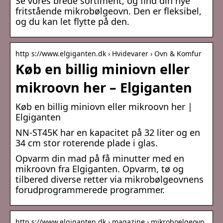
Se vores brede sortiment, og find din nye
fritstående mikrobølgeovn. Den er fleksibel,
og du kan let flytte på den.
http s://www.elgiganten.dk › Hvidevarer › Ovn & Komfur
Køb en billig miniovn eller
mikroovn her – Elgiganten
Køb en billig miniovn eller mikroovn her |
Elgiganten
NN-ST45K har en kapacitet på 32 liter og en
34 cm stor roterende plade i glas.
Opvarm din mad på få minutter med en
mikroovn fra Elgiganten. Opvarm, tø og
tilbered diverse retter via mikrobølgeovnens
forudprogrammerede programmer.
http s://www.elgiganten.dk › magazine › mikroboelgeovn