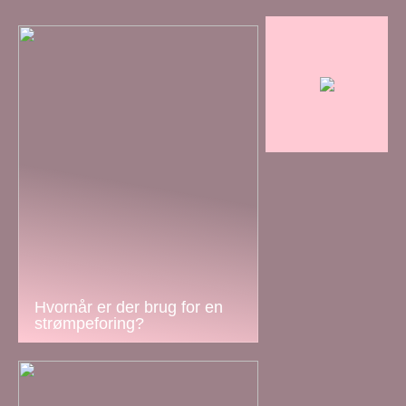
Hvornår er der brug for en
strømpeforing?