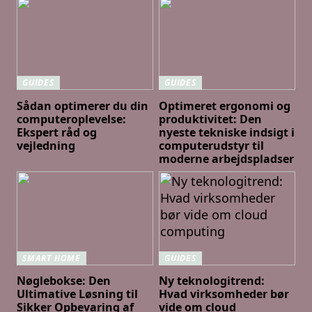
GUIDES
GUIDES
Sådan optimerer du din
Optimeret ergonomi og
computeroplevelse:
produktivitet: Den
Ekspert råd og
nyeste tekniske indsigt i
vejledning
computerudstyr til
moderne arbejdspladser
SMART HOME
GUIDES
Nøglebokse: Den
Ny teknologitrend:
Ultimative Løsning til
Hvad virksomheder bør
Sikker Opbevaring af
vide om cloud