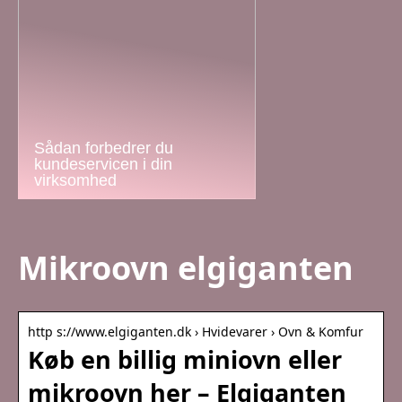
Sådan forbedrer du
kundeservicen i din
virksomhed
Mikroovn elgiganten
http s://www.elgiganten.dk › Hvidevarer › Ovn & Komfur
Køb en billig miniovn eller
mikroovn her – Elgiganten