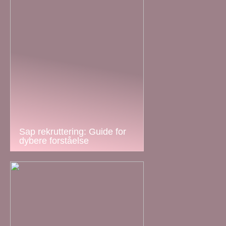
Sap rekruttering: Guide for
dybere forståelse