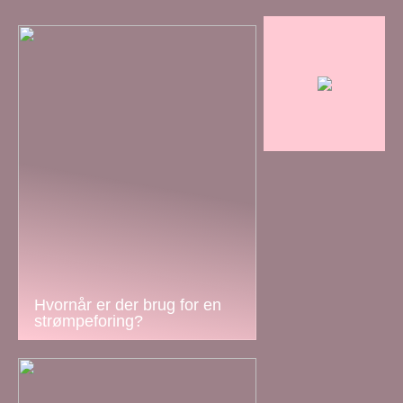
Hvornår er der brug for en
strømpeforing?