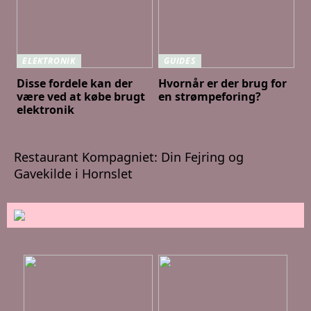
ELEKTRONIK
GUIDES
Disse fordele kan der
Hvornår er der brug for
være ved at købe brugt
en strømpeforing?
elektronik
Restaurant Kompagniet: Din Fejring og
Gavekilde i Hornslet