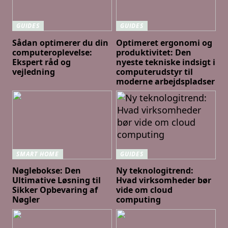
GUIDES
GUIDES
Sådan optimerer du din
Optimeret ergonomi og
computeroplevelse:
produktivitet: Den
Ekspert råd og
nyeste tekniske indsigt i
vejledning
computerudstyr til
moderne arbejdspladser
SMART HOME
GUIDES
Nøglebokse: Den
Ny teknologitrend:
Ultimative Løsning til
Hvad virksomheder bør
Sikker Opbevaring af
vide om cloud
Nøgler
computing