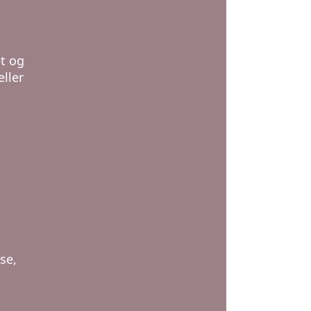
et og
eller
se,