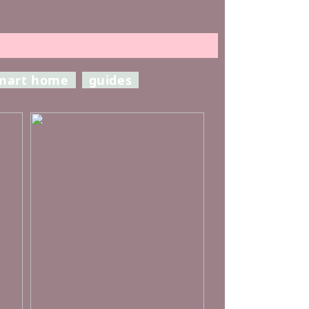
mart home
guides