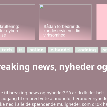
kruttering:
Sådan forbedrer du
for dybere
kundeservicen i din
else
virksomhed
tech
it
online
e-handel
kodning
s
Breaking news, nyheder o
de til breaking news og nyheder? Så er dr.dk det helt
u adgang til en bred vifte af indhold, herunder nyhede
kke ned i alle de spændende muligheder, som dr.dk ha