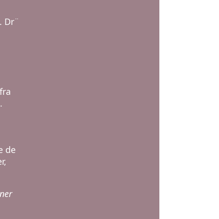
. Dr¨
fra
.
e de
r,
rner