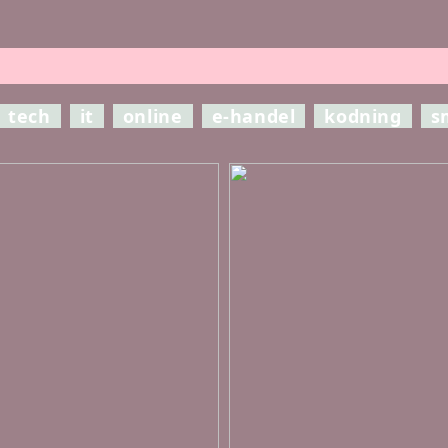
tech
it
online
e-handel
kodning
s