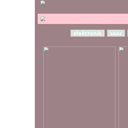
elektronik
saas