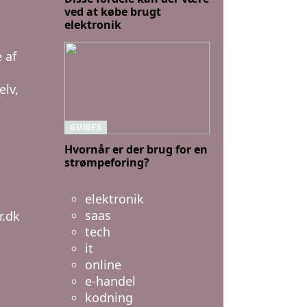
ved at købe brugt
elektronik
 af
elv,
GUIDES
Hvornår er der brug for en
strømpeforing?
elektronik
saas
r.dk
tech
it
online
e-handel
kodning