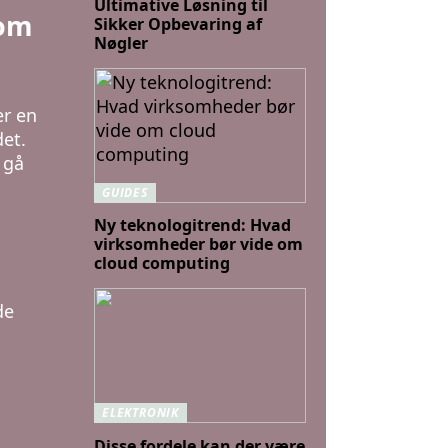
Ultimative Løsning til
som
Sikker Opbevaring af
Nøgler
er en
det.
 gå
GUIDES
Ny teknologitrend: Hvad
virksomheder bør vide om
cloud computing
de
ELEKTRONIK
Disse fordele kan der være