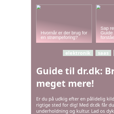
Sap re
Hvornår er der brug for
Guide 
en strømpeforing?
forstå
elektronik
saas
Guide til dr.dk: 
meget mere!
Er du på udkig efter en pålidelig kil
rigtige sted for dig! Med dr.dk får d
underholdning og kultur. Lad os dy