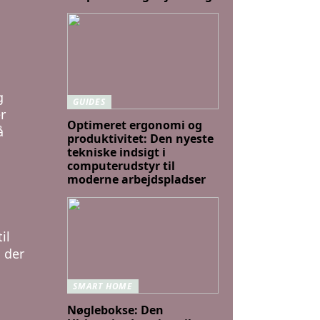
g
GUIDES
r
Optimeret ergonomi og
å
produktivitet: Den nyeste
tekniske indsigt i
computerudstyr til
moderne arbejdspladser
il
, der
SMART HOME
Nøglebokse: Den