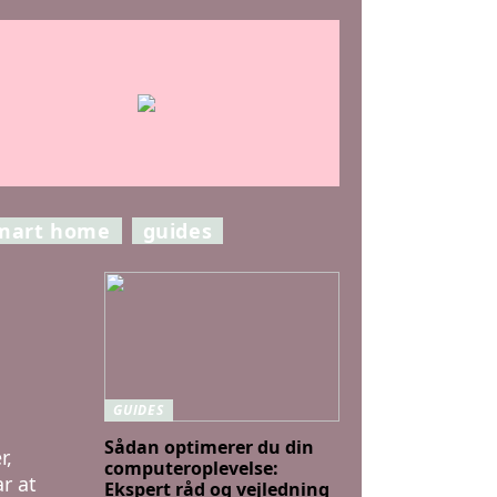
mart home
guides
g
GUIDES
Sådan optimerer du din
r,
computeroplevelse:
r at
Ekspert råd og vejledning