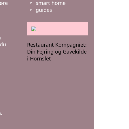
smart home
gøre
guides
a
 du
Restaurant Kompagniet:
Din Fejring og Gavekilde
i Hornslet
a
.